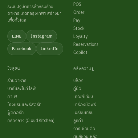
POS
ระบบปฏิบัติการสำหรับร้าน
Order
อาหาร เกิดที่กรุงเทพฯ สร้างมา
เพื่อทั้งโลก
Pay
Stock
Instagram
LINE
Loyalty
Reservations
Facebook
LinkedIn
Copilot
โซลูชัน
คลังความรู้
ร้านอาหาร
บล็อก
บาร์และไนท์ไลฟ์
คู่มือ
คาเฟ่
เกณฑ์เทียบ
โรงแรมและรีสอร์ท
เครื่องมือฟรี
ฟู้ดคอร์ท
เปรียบเทียบ
ครัวกลาง (Cloud Kitchen)
ลูกค้า
การเชื่อมต่อ
ศูนย์ช่วยเหลือ